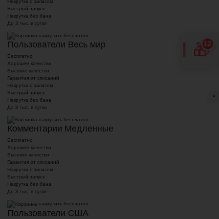
Накрутка с запасом
Быстрый запуск
Накрутка без бана
До 3 тыс. в сутки
накрутить бесплатно
12
Пользователи Весь мир
🎁
Бесплатно
Хорошее качество
Высокое качество
Гарантия от списаний
Накрутка с запасом
Быстрый запуск
●
Накрутка без бана
До 3 тыс. в сутки
накрутить бесплатно
Комментарии Медленные
Бесплатно
Хорошее качество
Высокое качество
Гарантия от списаний
Накрутка с запасом
Быстрый запуск
Накрутка без бана
До 3 тыс. в сутки
накрутить бесплатно
Пользователи США