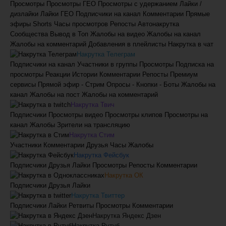
Просмотры
Просмотры ГЕО
Просмотры с удержанием
Лайки /
дизлайки
Лайки ГЕО
Подписчики на канал
Комментарии
Прямые
эфиры
Shorts
Часы просмотров
Репосты
Автонакрутка
Сообщества
Вывод в Топ
Жалобы на видео
Жалобы на канал
Жалобы на комментарий
Добавления в плейлисты
Накрутка в чат
Накрутка Телеграм
Подписчики на канал
Участники в группы
Просмотры
Подписка на
просмотры
Реакции
Истории
Комментарии
Репосты
Премиум
сервисы
Прямой эфир - Стрим
Опросы - Кнопки - Боты
Жалобы на
канал
Жалобы на пост
Жалобы на комментарий
Накрутка Твич
Подписчики
Просмотры видео
Просмотры клипов
Просмотры на
канал
Жалобы
Зрители на трансляцию
Накрутка Стим
Участники
Комментарии
Друзья
Часы
Жалобы
Накрутка Фейсбук
Подписчики
Друзья
Лайки
Просмотры
Репосты
Комментарии
Накрутка ОК
Подписчики
Друзья
Лайки
Накрутка Твиттер
Подписчики
Лайки
Ретвиты
Просмотры
Комментарии
Накрутка Яндекс Дзен
Накрутка Рутуб